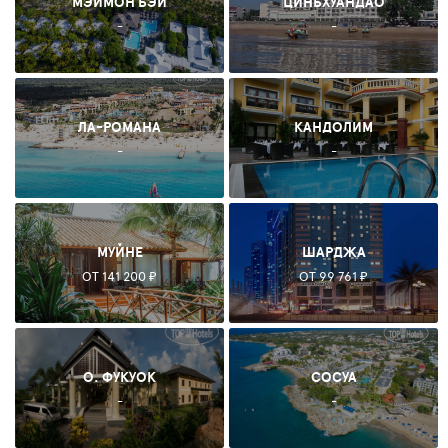
МЭЙМОН БЭЙ
ЦИНЬХУАНДАО
-
-
ЛА-РОМАНА
КАНДОЛИМ
-
-
МУЙНЕ
ШАРДЖА
ОТ 141 200 ₽
ОТ 99 761 ₽
О. ФУКУОК
СОСУА
-
-