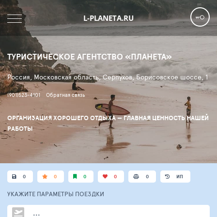
L-PLANETA.RU
ТУРИСТИЧЕСКОЕ АГЕНТСТВО «ПЛАНЕТА»
Россия, Московская область, Серпухов, Борисовское шоссе, 1
(901)523-4101
Обратная связь
ОРГАНИЗАЦИЯ ХОРОШЕГО ОТДЫХА — ГЛАВНАЯ ЦЕННОСТЬ НАШЕЙ
РАБОТЫ
0
0
0
0
0
ИП
УКАЖИТЕ ПАРАМЕТРЫ
ПОЕЗДКИ
...